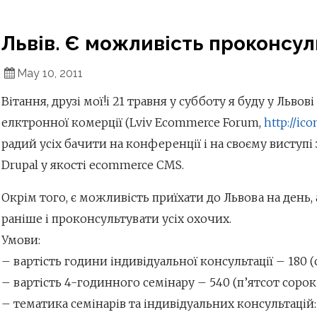
Львів. Є можливість проконсул
May 10, 2011
Вітання, друзі мої!і 21 травня у субботу я буду у Льво
елктронної комерції (Lviv Ecommerce Forum,
http://ico
радий усіх бачити на конференції і на своєму виступі
Drupal у якості ecommerce CMS.
Окрім того, є можливість приїхати до Львова на день,
раніше і проконсультувати усіх охочих.
Умови:
– вартість години індивідуальної консультації – 180 (с
– вартість 4-годинного семінару – 540 (п’ятсот сорок)
– тематика семінарів та індивідуальних консультацій: