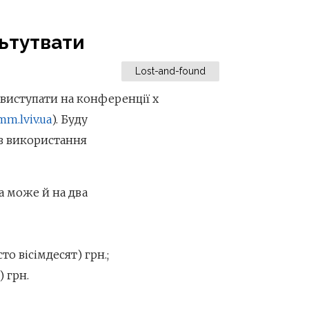
ьтутвати
Lost-and-found
ві виступати на конференції х
mm.lviv.ua
). Буду
 з використання
 а може й на два
то вісімдесят) грн.;
 грн.