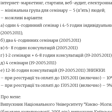
інтернет-маркетинг, стартапи, веб-аудит, електронна
– мінімальна група для семінару – 5 (п’ять) людей;
– можливі варіанти:
а) один 4-годинний семінар і 4-5 годин індивідуальн
(20.05.2011),
б) два 4-годинних семінари (20.05.2011)
в) 6- 8 годин консультацій (20.05.2011)
г) 1-2 семінари + 6-8 годин консультацій (19-20.05.2011)
д) 4 семінари (19-20.05.2011)
е) 12-16 годин консультацій (19-20.05.2011) ЗНИЖКИ:
– при реєстрації та оплаті до 13.05.2011 (включно) – 1
– при реєстрації та оплаті до 17.05.2011 (включно) – 5
Про мене:
Випускник Національного Університету “Києво-Моги
(бакалавр культурології, 2001 рік), випускник Київськ