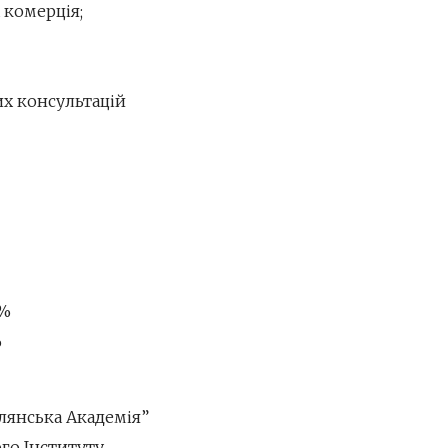
 комерція;
их консультацій
0%
%
лянська Академія”
ого Інституту