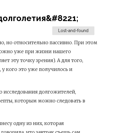
долголетия&#8221;
Lost-and-found
о, но относительно пассивно. При этом
можно уже при жизни нашего
ляет эту точку зрения). А для того,
, у кого это уже получилось и
го исследования долгожителей,
цепты, которым можно следовать в
вынесу одну из них, которая
говорила, что завтрак съешь сам,