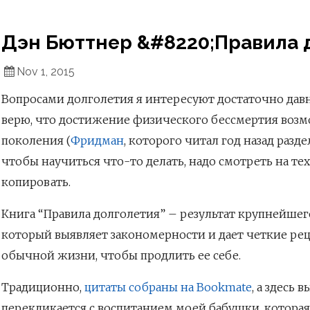
Дэн Бюттнер &#8220;Правила 
Nov 1, 2015
Вопросами долголетия я интересуют достаточно давн
верю, что достижение физического бессмертия воз
поколения (
Фридман
, которого читал год назад разде
чтобы научиться что-то делать, надо смотреть на тех
копировать.
Книга “Правила долголетия” – результат крупнейше
который выявляет закономерности и дает четкие ре
обычной жизни, чтобы продлить ее себе.
Традиционно,
цитаты собраны на Bookmate
, а здесь 
перекликается с воспитанием моей бабушки, которая 