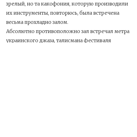
зрелый, но та какофония, которую производили
их инструменты, повторюсь, была встречена
весьма прохладно залом.
Абсолютно противоположно зал встречал метра
украинского джаза, талисмана фестиваля
“Еднисть”, как его представлял Сергей Грабар,
украинского гитариста-виртуоза Энвера
Измайлова. Энвер исполнил в своей уникальной
технике двуручной игры на грифе, как
известные произведения в размере 7/8 и 7/16, так
и дебютную композицию “ЧаЧа”, которую он
посвятил Чарли Чаплину. Во время исполнения
последней композиции Энвера к нему
присоединилась Ленара Османова. Ее
исполнение восточного танца под